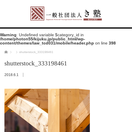
Warning
: Undefined variable $category_id in
/home/photon55/kijuku.jp/public_html/wp-
content/themes/law_tcd031/mobile/header.php
on line
398
ホーム
shutterstock_333198461
shutterstock_333198461
2018.6.1